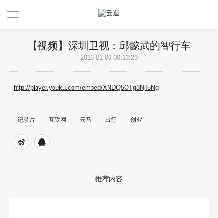
首页
【视频】深圳卫视：邱懿武的智行车
2016-01-06 00:13:29
设计创新业务
创新工具
http://player.youku.com/embed/XNDQ5OTg3NjI5Ng
动态观点
纪录片
互联网
云马
出行
创业
关于我们
公司简介
推荐内容
《商业创新设计》
荣誉与奖项