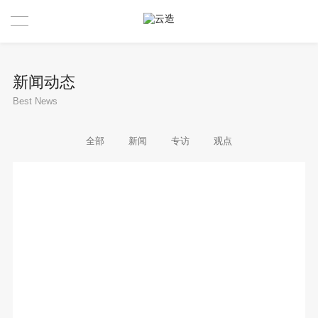
首页
新闻动态
设计创新业务
Best News
创新工具
全部
新闻
专访
观点
动态观点
关于我们
公司简介
《商业创新设计》
荣誉与奖项