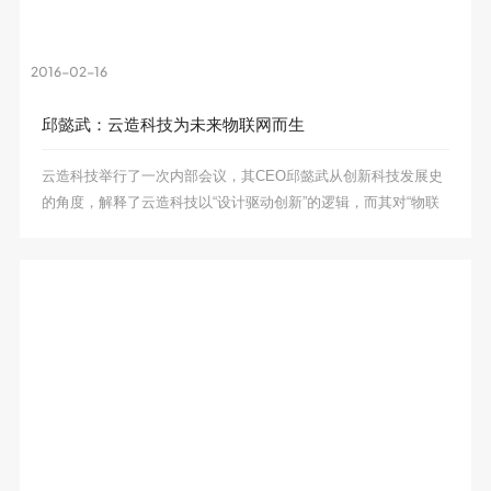
团队介绍
2016-02-16
联系我们
邱懿武：云造科技为未来物联网而生
云造科技举行了一次内部会议，其CEO邱懿武从创新科技发展史
的角度，解释了云造科技以“设计驱动创新”的逻辑，而其对“物联
网”的理解，也可窥见这位明星CEO在智行车制造领域的雄心。