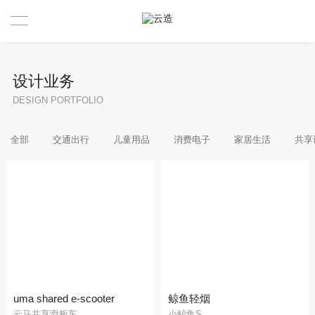
首页
设计业务
设计创新业务
DESIGN PORTFOLIO
创新工具
全部
交通出行
儿童用品
消费电子
家居生活
共享
动态观点
关于我们
公司简介
《商业创新设计》
荣誉与奖项
uma shared e-scooter
鲸鱼轻烟
云马共享滑板车
小鲸鱼S